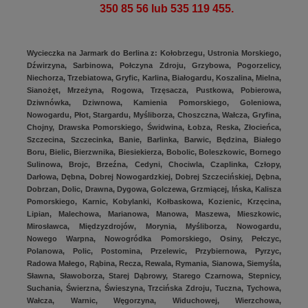
350 85 56 lub 535 119 455.
Wycieczka na Jarmark do Berlina z: Kołobrzegu, Ustronia Morskiego,
Dźwirzyna, Sarbinowa, Połczyna Zdroju, Grzybowa, Pogorzelicy,
Niechorza, Trzebiatowa, Gryfic, Karlina, Białogardu, Koszalina, Mielna,
Sianożęt, Mrzeżyna, Rogowa, Trzęsacza, Pustkowa, Pobierowa,
Dziwnówka, Dziwnowa, Kamienia Pomorskiego, Goleniowa,
Nowogardu, Płot, Stargardu, Myśliborza, Choszczna, Wałcza, Gryfina,
Chojny, Drawska Pomorskiego, Świdwina, Łobza, Reska, Złocieńca,
Szczecina, Szczecinka, Banie, Barlinka, Barwic, Będzina, Białego
Boru, Bielic, Bierzwnika, Biesiekierza, Bobolic, Boleszkowic, Bornego
Sulinowa, Brojc, Brzeźna, Cedyni, Chociwla, Czaplinka, Człopy,
Darłowa, Dębna, Dobrej Nowogardzkiej, Dobrej Szczecińskiej, Dębna,
Dobrzan, Dolic, Drawna, Dygowa, Golczewa, Grzmiącej, Ińska, Kalisza
Pomorskiego, Karnic, Kobylanki, Kołbaskowa, Kozienic, Krzęcina,
Lipian, Malechowa, Marianowa, Manowa, Maszewa, Mieszkowic,
Mirosławca, Międzyzdrojów, Morynia, Myśliborza, Nowogardu,
Nowego Warpna, Nowogródka Pomorskiego, Osiny, Pełczyc,
Polanowa, Polic, Postomina, Przelewic, Przybiernowa, Pyrzyc,
Radowa Małego, Rąbina, Recza, Rewala, Rymania, Sianowa, Siemyśla,
Sławna, Sławoborza, Starej Dąbrowy, Starego Czarnowa, Stepnicy,
Suchania, Świerzna, Świeszyna, Trzcińska Zdroju, Tuczna, Tychowa,
Wałcza, Warnic, Węgorzyna, Widuchowej, Wierzchowa,