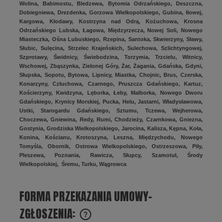
Wolina, Babimostu, Bledzewa, Bytomia Odrzańskiego, Deszczna,
Dobiegniewa, Drezdenka, Gorzowa Wielkopolskiego, Gubina, Iłowej,
Kargowa, Kłodawy, Kostrzyna nad Odrą, Kożuchowa, Krosna
Odrzańskiego Lubska, Łagowa, Międzyrzecza, Nowej Soli, Nowego
Miasteczka, Ośna Lubuskiego, Rzepina, Santoka, Skwierzyny, Sławy,
Słubic, Sulęcina, Strzelec Krajeńskich, Sulechowa, Szlichtyngowej,
Szprotawy, Świdnicy, Świebodzina, Torzymia, Trzcielu, Witnicy,
Wschowej, Zbąszynka, Zielonej Góry, Żar, Żagania, Gdańska, Gdyni,
Słupska, Sopotu, Bytowa, Lipnicy, Miastka, Chojnic, Brus, Czerska,
Konarzyny, Człuchowa, Czarnego, Pruszcza Gdańskiego, Kartuz,
Kościerzyny, Kwidzyna, Lęborka, Łeby, Malborka, Nowego Dworu
Gdańskiego, Krynicy Morskiej, Pucka, Helu, Jastarni, Władysławowa,
Ustki, Starogardu Gdańskiego, Sztumu, Tczewa, Wejherowa,
Choczewa, Gniewina, Redy, Rumi, Chodzieży, Czarnkowa, Gniezna,
Gostynia, Grodziska Wielkopolskiego, Jarocina, Kalisza, Kępna, Koła,
Konina, Kościanu, Krotoszyna, Leszna, Międzychodu, Nowego
Tomyśla, Obornik, Ostrowa Wielkopolskiego, Ostrzeszowa, Piły,
Pleszewa, Poznania, Rawicza, Słupcy, Szamotuł, Środy
Wielkopolskiej, Śremu, Turku, Wągrowca
FORMA PRZEKAZANIA UMOWY-
ZGŁOSZENIA:
OBOWIĄZKOWO DLA KAŻDEGO UCZESTNIKA