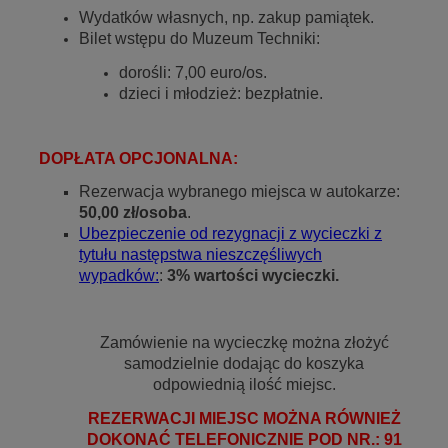
Wydatków własnych, np. zakup pamiątek.
Bilet wstępu do Muzeum Techniki:
dorośli: 7,00 euro/os.
dzieci i młodzież: bezpłatnie.
DOPŁATA OPCJONALNA:
Rezerwacja wybranego miejsca w autokarze:
50,00 zł/osoba
.
Ubezpieczenie od rezygnacji z wycieczki z
tytułu następstwa nieszczęśliwych
wypadków:
:
3% wartości wycieczki.
Zamówienie na wycieczkę można złożyć
samodzielnie dodając do koszyka
odpowiednią ilość miejsc.
REZERWACJI MIEJSC MOŻNA RÓWNIEŻ
DOKONAĆ TELEFONICZNIE POD NR.: 91