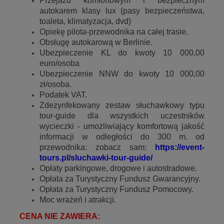
Przejazd komfortowym i bezpiecznym
autokarem klasy lux (pasy bezpieczeństwa,
toaleta, klimatyzacja, dvd)
Opiekę pilota-przewodnika na całej trasie.
Obsługę autokarową w Berlinie.
Ubezpieczenie KL do kwoty 10 000,00
euro/osoba
Ubezpieczenie NNW do kwoty 10 000,00
zł/osoba.
Podatek VAT.
Zdezynfekowany zestaw słuchawkowy typu
tour-guide dla wszystkich uczestników
wycieczki - umożliwiający komfortową jakość
informacji w odległości do 300 m. od
przewodnika: zobacz sam:
https://event-
tours.pl/sluchawki-tour-guide/
Opłaty parkingowe, drogowe i autostradowe.
Opłata za Turystyczny Fundusz Gwarancyjny.
Opłata za Turystyczny Fundusz Pomocowy.
Moc wrażeń i atrakcji.
CENA NIE ZAWIERA: