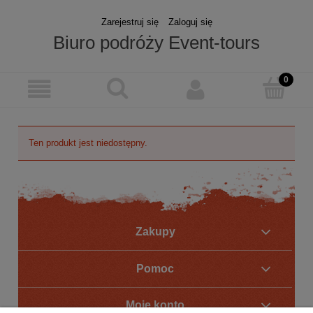
Zarejestruj się
Zaloguj się
Biuro podróży Event-tours
Ten produkt jest niedostępny.
Zakupy
Pomoc
Moje konto