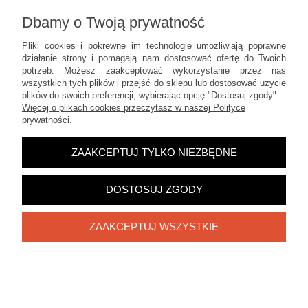
Dbamy o Twoją prywatność
Informacje
Pliki cookies i pokrewne im technologie umożliwiają poprawne
działanie strony i pomagają nam dostosować ofertę do Twoich
POKAŻ PEŁNĄ WERSJĘ STRONY
potrzeb. Możesz zaakceptować wykorzystanie przez nas
wszystkich tych plików i przejść do sklepu lub dostosować użycie
Sklep internetowy Shoper.pl
plików do swoich preferencji, wybierając opcję "Dostosuj zgody".
Więcej o plikach cookies przeczytasz w naszej Polityce
prywatności.
ZAAKCEPTUJ TYLKO NIEZBĘDNE
DOSTOSUJ ZGODY
ZAAKCEPTUJ WSZYSTKIE