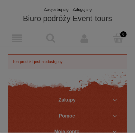
Zarejestruj się
Zaloguj się
Biuro podróży Event-tours
Ten produkt jest niedostępny.
Zakupy
Pomoc
Moje konto