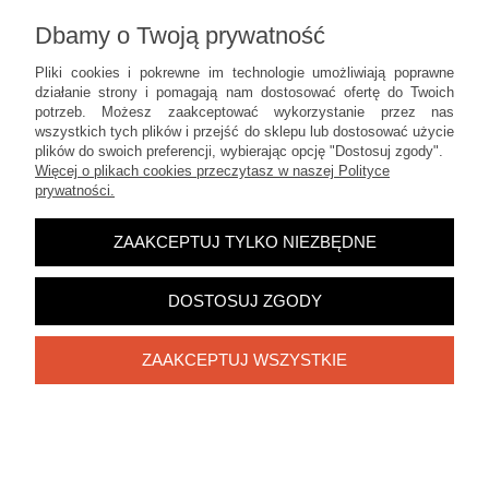
Dbamy o Twoją prywatność
Informacje
Pliki cookies i pokrewne im technologie umożliwiają poprawne
działanie strony i pomagają nam dostosować ofertę do Twoich
POKAŻ PEŁNĄ WERSJĘ STRONY
potrzeb. Możesz zaakceptować wykorzystanie przez nas
wszystkich tych plików i przejść do sklepu lub dostosować użycie
Sklep internetowy Shoper.pl
plików do swoich preferencji, wybierając opcję "Dostosuj zgody".
Więcej o plikach cookies przeczytasz w naszej Polityce
prywatności.
ZAAKCEPTUJ TYLKO NIEZBĘDNE
DOSTOSUJ ZGODY
ZAAKCEPTUJ WSZYSTKIE