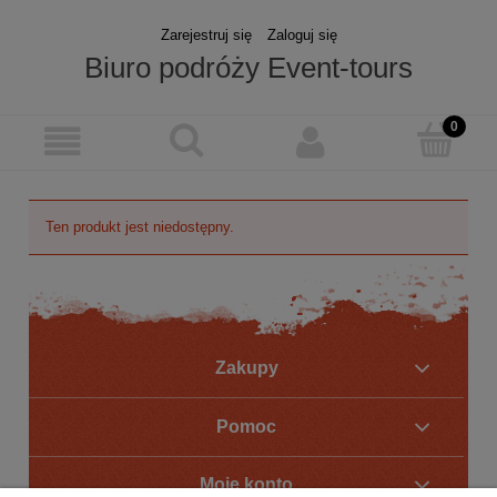
Zarejestruj się
Zaloguj się
Biuro podróży Event-tours
Ten produkt jest niedostępny.
Zakupy
Pomoc
Moje konto