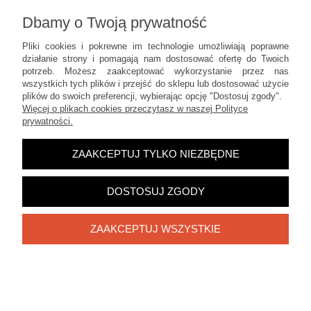
Dbamy o Twoją prywatność
Informacje
Pliki cookies i pokrewne im technologie umożliwiają poprawne
działanie strony i pomagają nam dostosować ofertę do Twoich
POKAŻ PEŁNĄ WERSJĘ STRONY
potrzeb. Możesz zaakceptować wykorzystanie przez nas
wszystkich tych plików i przejść do sklepu lub dostosować użycie
Sklep internetowy Shoper.pl
plików do swoich preferencji, wybierając opcję "Dostosuj zgody".
Więcej o plikach cookies przeczytasz w naszej Polityce
prywatności.
ZAAKCEPTUJ TYLKO NIEZBĘDNE
DOSTOSUJ ZGODY
ZAAKCEPTUJ WSZYSTKIE