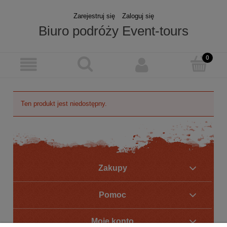
Zarejestruj się
Zaloguj się
Biuro podróży Event-tours
Ten produkt jest niedostępny.
Zakupy
Pomoc
Moje konto