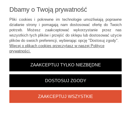
Dbamy o Twoją prywatność
Informacje
Pliki cookies i pokrewne im technologie umożliwiają poprawne
działanie strony i pomagają nam dostosować ofertę do Twoich
POKAŻ PEŁNĄ WERSJĘ STRONY
potrzeb. Możesz zaakceptować wykorzystanie przez nas
wszystkich tych plików i przejść do sklepu lub dostosować użycie
Sklep internetowy Shoper.pl
plików do swoich preferencji, wybierając opcję "Dostosuj zgody".
Więcej o plikach cookies przeczytasz w naszej Polityce
prywatności.
ZAAKCEPTUJ TYLKO NIEZBĘDNE
DOSTOSUJ ZGODY
ZAAKCEPTUJ WSZYSTKIE