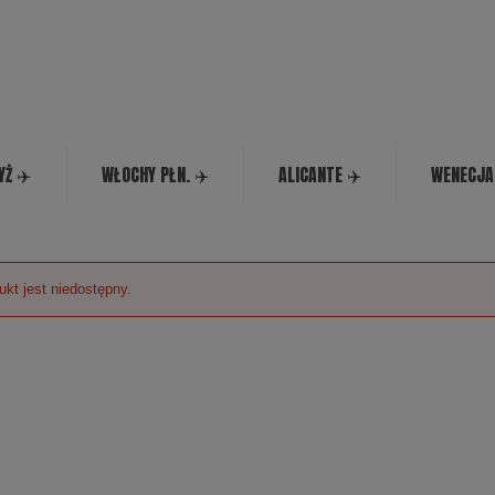
YŻ ✈️
WŁOCHY PŁN. ✈️
ALICANTE ✈️
WENECJA
ukt jest niedostępny.