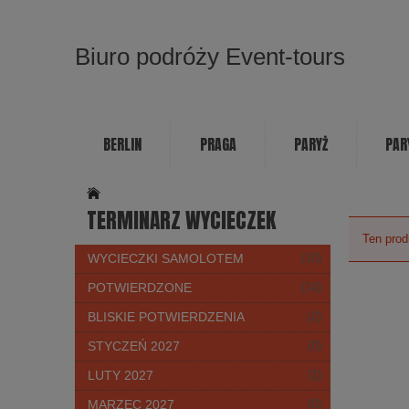
Biuro podróży Event-tours
BERLIN
PRAGA
PARYŻ
PAR
TERMINARZ WYCIECZEK
Ten prod
WYCIECZKI SAMOLOTEM
(10)
POTWIERDZONE
(14)
BLISKIE POTWIERDZENIA
(2)
STYCZEŃ 2027
(0)
LUTY 2027
(1)
MARZEC 2027
(0)